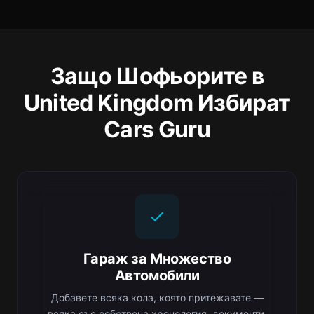
Защо Шофьорите в
United Kingdom Избират
Cars Guru
Гараж за Множество
Автомобили
Добавете всяка кола, която притежавате —
всяка със собствена хронология, документи,