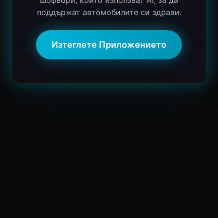
шофьори, които използват AI, за да
поддържат автомобилите си здрави.
Изтеглете Приложението