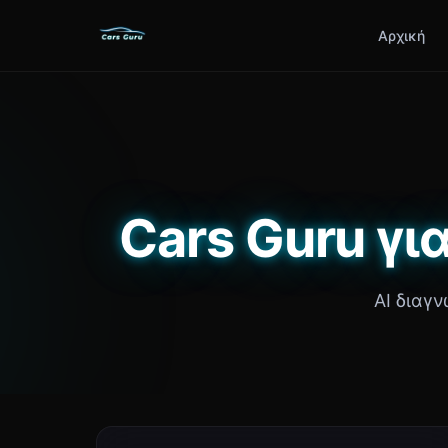
Αρχική
Cars Guru γι
AI διαγν