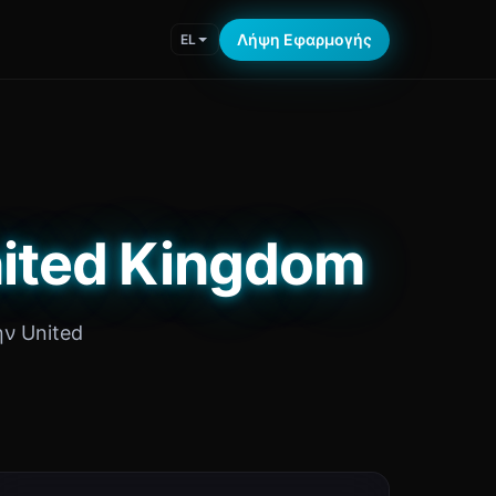
Λήψη Εφαρμογής
EL
nited Kingdom
ην United