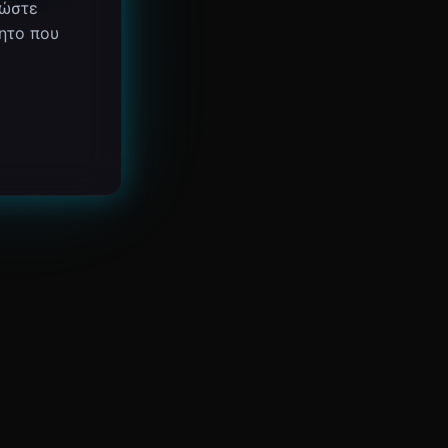
νώστε
ητο που