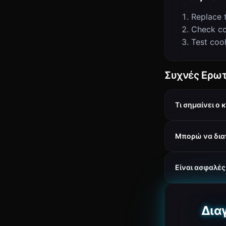
Replace 
Check co
Test coo
Συχνές Ερωτ
Τι σημαίνει ο
Μπορώ να διαγ
Είναι ασφαλές
Δια