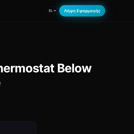
Λήψη Εφαρμογής
EL
hermostat Below
e