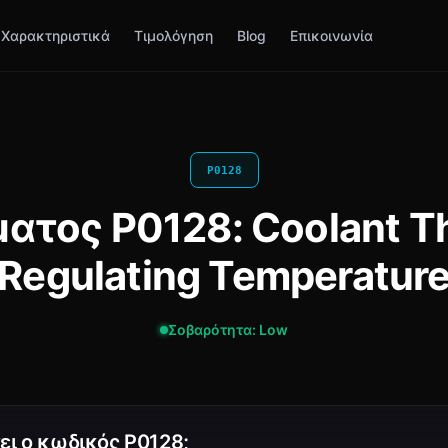
Χαρακτηριστικά
Τιμολόγηση
Blog
Επικοινωνία
P0128
τος P0128: Coolant T
Regulating Temperatur
Σοβαρότητα: Low
νει ο κωδικός P0128;