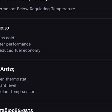
ermostat Below Regulating Temperature
ατα
uns cold
ter performance
 reduced fuel economy
Αιτίες
en thermostat
ant level
oolant temp sensor
πιδιορθώσετε