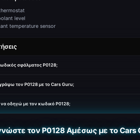
thermostat
olant level
lant temperature sensor
ήσεις
 κωδικός σφάλματος P0128;
ράψω τον P0128 με το Cars Guru;
 να οδηγώ με τον κωδικό P0128;
γνώστε τον P0128 Αμέσως με το Cars 