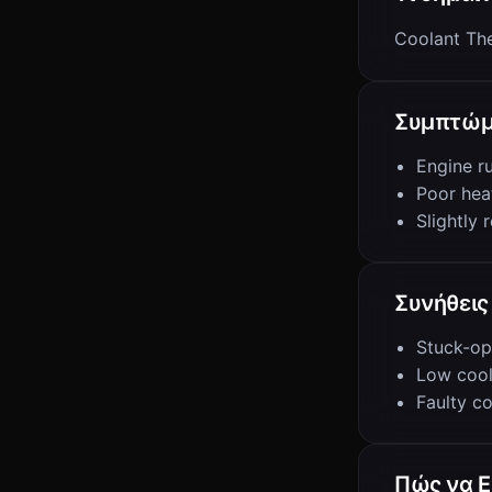
Coolant Th
Συμπτώμ
Engine r
Poor hea
Slightly
Συνήθεις 
Stuck-op
Low cool
Faulty c
Πώς να Ε