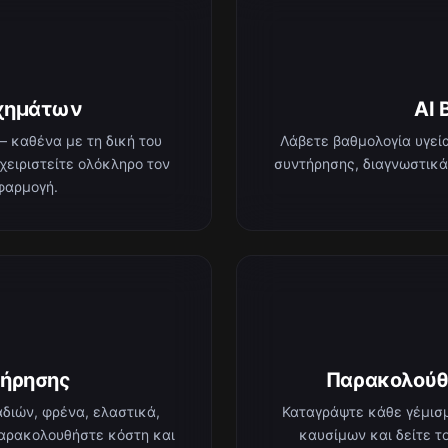
χημάτων
AI 
 καθένα με τη δική του
Λάβετε βαθμολογία υγεία
αχειριστείτε ολόκληρο τον
συντήρησης, διαγνωστικά
φαρμογή.
τήρησης
Παρακολούθ
διών, φρένα, ελαστικά,
Καταγράψτε κάθε γέμισ
παρακολουθήστε κόστη και
καυσίμων και δείτε τ