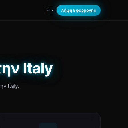
Λήψη Εφαρμογής
EL
ην Italy
ν Italy.