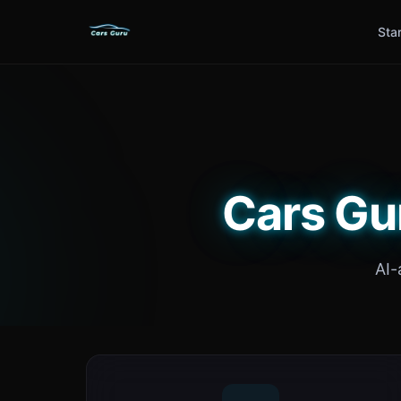
Sta
Cars Gur
AI-