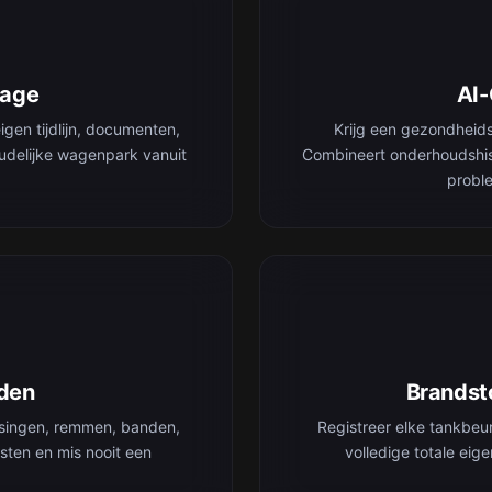
rage
AI
igen tijdlijn, documenten,
Krijg een gezondheid
udelijke wagenpark vanuit
Combineert onderhoudshis
proble
den
Brandsto
rsingen, remmen, banden,
Registreer elke tankbeu
sten en mis nooit een
volledige totale ei