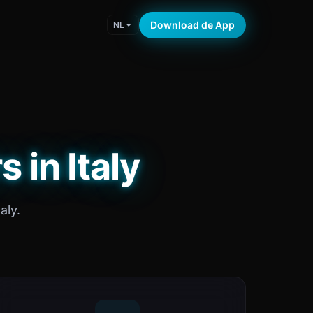
Download de App
NL
 in Italy
aly.