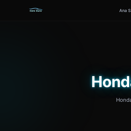
Ana S
Honda
Honda 