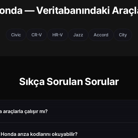
onda — Veritabanındaki Araçl
Civic
CR-V
HR-V
Jazz
Accord
City
Sıkça Sorulan Sorular
araçlarla çalışır mı?
Honda arıza kodlarını okuyabilir?