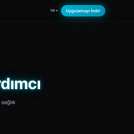
Uygulamayı İndir
TR
rdımcı
 sağlık