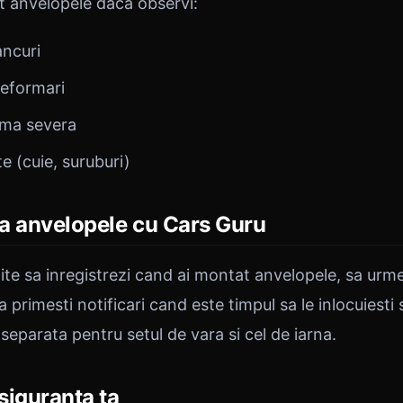
at anvelopele daca observi:
ancuri
deformari
rma severa
e (cuie, suruburi)
a anvelopele cu Cars Guru
ite sa inregistrezi cand ai montat anvelopele, sa urme
a primesti notificari cand este timpul sa le inlocuiesti s
 separata pentru setul de vara si cel de iarna.
 siguranta ta