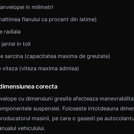
nvelopei in milimetri
naltimea flanului ca procent din latime)
 radiala
antei in toli
e sarcina (capacitatea maxima de greutate)
 viteza (viteza maxima admisa)
dimensiunea corecta
elope cu dimensiuni gresite afecteaza manevrabilita
omponentele suspensiei. Foloseste intotdeauna dime
oducatorul masinii, pe care o gasesti pe autocolantul
nualul vehiculului.