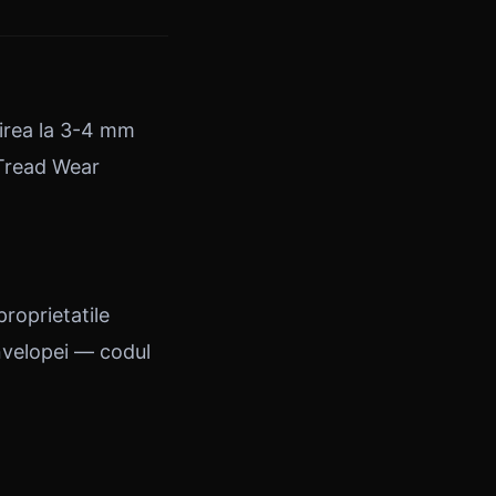
uirea la 3-4 mm
(Tread Wear
proprietatile
anvelopei — codul