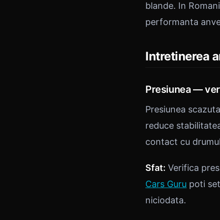
blande. In Romania
performanta anvel
Intretinerea 
Presiunea — veri
Presiunea scazuta
reduce stabilitat
contact cu drumul
Sfat:
Verifica pre
Cars Guru
poti set
niciodata.