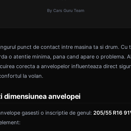
By Cars Guru Team
ingurul punct de contact intre masina ta si drum. Cu 
corda o atentie minima, pana cand apare o problema. A
locuirea corecta a anvelopelor influenteaza direct sig
confortul la volan.
ti dimensiunea anvelopei
 anvelope gasesti o inscriptie de genul:
205/55 R16 91
element: