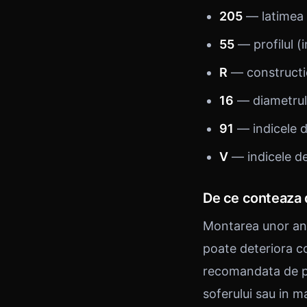
205
— latimea a
55
— profilul (i
R
— constructie
16
— diametrul j
91
— indicele d
V
— indicele de
De ce conteaza 
Montarea unor anv
poate deteriora c
recomandata de pr
soferului sau in ma