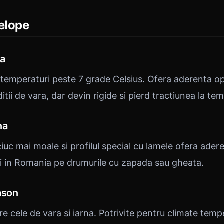
elope
ra
 temperaturi peste 7 grade Celsius. Ofera aderenta op
itii de vara, dar devin rigide si pierd tractiunea la te
na
uc mai moale si profilul special cu lamele ofera ader
ii in Romania pe drumurile cu zapada sau gheata.
ason
 cele de vara si iarna. Potrivite pentru climate tempe