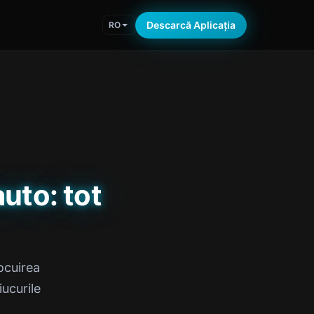
Descarcă Aplicația
RO
uto: tot
ocuirea
iucurile