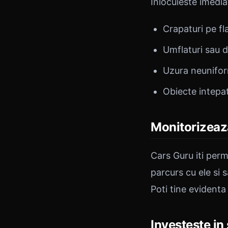
Inlocuieste imedi
Crapaturi pe fl
Umflaturi sau 
Uzura neunifo
Obiecte intepat
Monitorizeaz
Cars Guru iti perm
parcurs cu ele si s
Poti tine evidenta
Investeste in