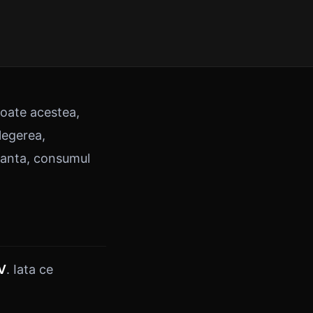
toate acestea,
legerea,
uranta, consumul
V
. Iata ce