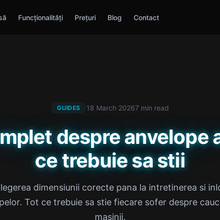
să
Funcționalități
Prețuri
Blog
Contact
18 March 2026
7 min read
GUIDES
mplet despre anvelope a
ce trebuie sa stii
alegerea dimensiunii corecte pana la intretinerea si inl
elor. Tot ce trebuie sa stie fiecare sofer despre cauc
masinii.