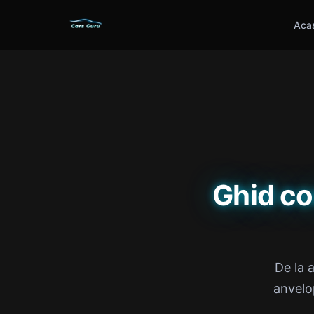
Aca
Ghid co
De la 
anvelop