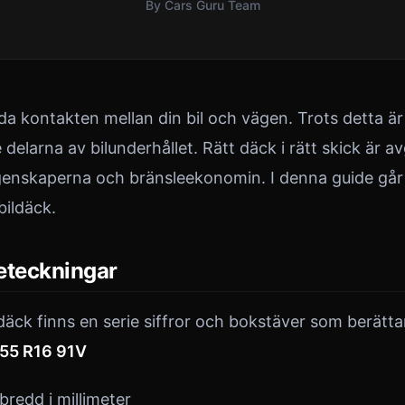
By Cars Guru Team
a kontakten mellan din bil och vägen. Trots detta är
elarna av bilunderhållet. Rätt däck i rätt skick är a
enskaperna och bränsleekonomin. I denna guide går v
ildäck.
eteckningar
däck finns en serie siffror och bokstäver som berätta
55 R16 91V
redd i millimeter