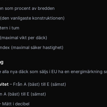
den som procent av bredden
(den vanligaste konstruktionen)
tern i tum
(maximal vikt per däck)
index (maximal säker hastighet)
ng
alla nya däck som säljs i EU ha en energimärkning s
vitet
– Från A (bäst) till E (sämst)
n A (bäst) till E (sämst)
 Mätt i decibel