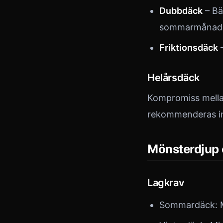
Dubbdäck
– Bä
sommarmånad
Friktionsdäck
–
Helårsdäck
Kompromiss mella
rekommenderas int
Mönsterdjup 
Lagkrav
Sommardäck: M