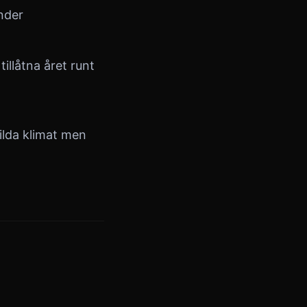
nder
illåtna året runt
ilda klimat men