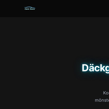
Däckg
Ko
mönste