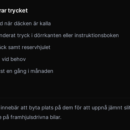
rar trycket
id när däcken är kalla
derat tryck i dörrkanten eller instruktionsboken
äck samt reservhjulet
t vid behov
nst en gång i månaden
 innebär att byta plats på dem för att uppnå jämnt sl
e på framhjulsdrivna bilar.