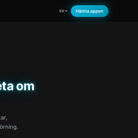
Hämta appen
SV
eta om
ar,
örning.