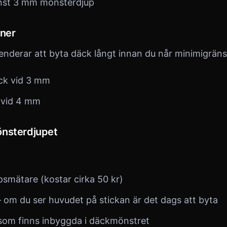
inst 3 mm mönsterdjup
ner
nderar att byta däck långt innan du når minimigräns
ck vid 3 mm
 vid 4 mm
önsterdjupet
smätare (kostar cirka 50 kr)
– om du ser huvudet på stickan är det dags att byta
r som finns inbyggda i däckmönstret