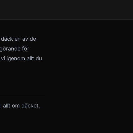
 däck en av de
vgörande för
i igenom allt du
r allt om däcket.