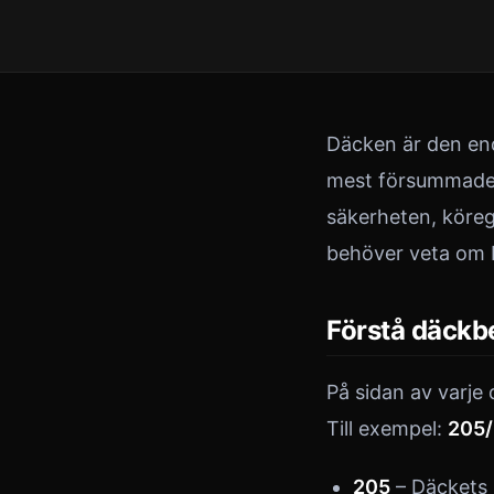
Däcken är den end
mest försummade d
säkerheten, köreg
behöver veta om b
Förstå däckb
På sidan av varje 
Till exempel:
205/
205
– Däckets b