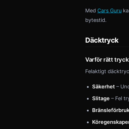
Med
Cars Guru
ka
bytestid.
Däcktryck
Varför rätt tryck
Felaktigt däcktry
Säkerhet
– Und
Slitage
– Fel tr
Bränsleförbru
Köregenskape