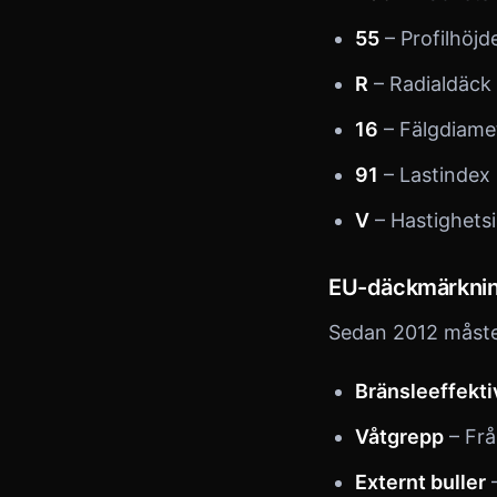
55
– Profilhöj
R
– Radialdäck 
16
– Fälgdiame
91
– Lastindex 
V
– Hastighets
EU-däckmärkni
Sedan 2012 måste 
Bränsleeffekti
Våtgrepp
– Frå
Externt buller
–