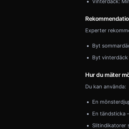
Vinterdäck: M
Rekommendatio
Experter rekomme
Byt sommardä
Byt vinterdäck
Hur du mäter m
Du kan använda:
En mönsterdjup
En tändsticka 
Slitindikatore