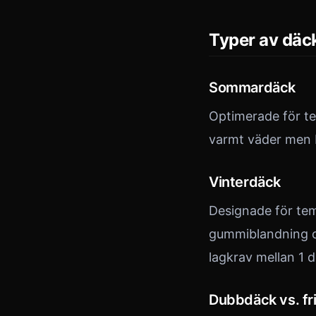
Typer av däc
Sommardäck
Optimerade för te
varmt väder men b
Vinterdäck
Designade för tem
gummiblandning oc
lagkrav mellan 1 
Dubbdäck vs. fr