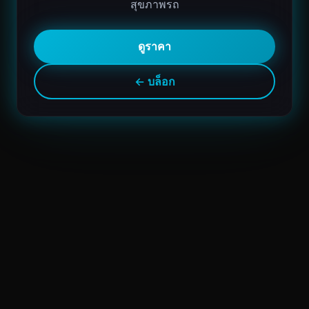
สุขภาพรถ
ดูราคา
← บล็อก