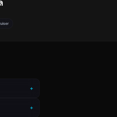
ล
uiser