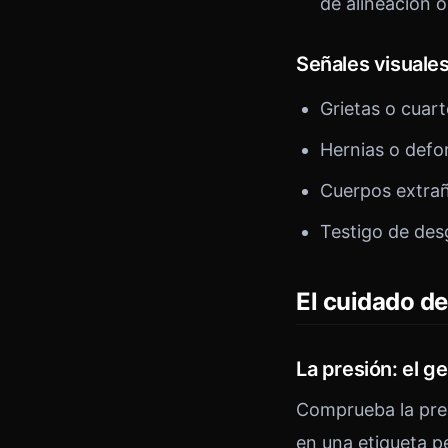
de alineación 
Señales visuales
Grietas o cuart
Hernias o def
Cuerpos extraño
Testigo de desg
El cuidado d
La presión: el 
Comprueba la pres
en una etiqueta p