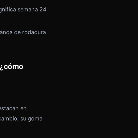
ignifica semana 24
 banda de rodadura
: ¿cómo
destacan en
 cambio, su goma