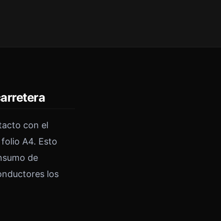
carretera
tacto con el
folio A4. Esto
onsumo de
onductores los