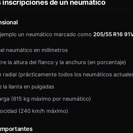
s inscripciones de un neumático
nsional
emplo un neumático marcado como
205/55 R16 91
del neumático en milímetros
tre la altura del flanco y la anchura (en porcentaje)
n radial (prácticamente todos los neumáticos actuale
e la llanta en pulgadas
carga (615 kg máximo por neumático)
elocidad (240 km/h máximo)
importantes