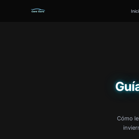
Inic
Guí
Cómo le
invier