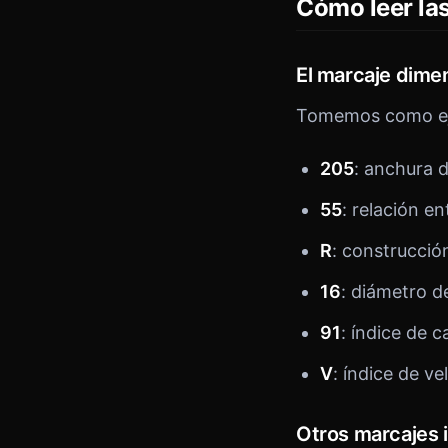
Cómo leer la
El marcaje dime
Tomemos como ej
205
: anchura 
55
: relación en
R
: construcció
16
: diámetro d
91
: índice de 
V
: índice de v
Otros marcajes 