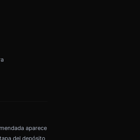
ra
comendada aparece
tapa del depósito