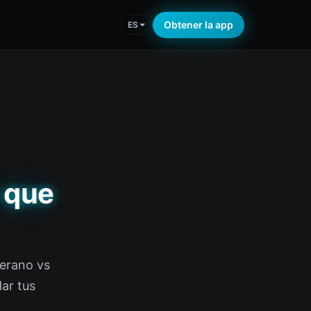
Obtener la app
ES
 que
erano vs
dar tus