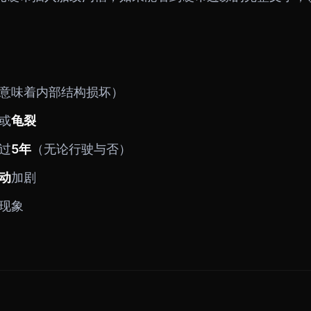
意味着内部结构损坏）
或
龟裂
过
5年
（无论行驶与否）
动
加剧
现象