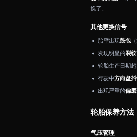
换了。
其他更换信号
胎壁出现
鼓包
（
发现明显的
裂纹
轮胎生产日期超
行驶中
方向盘抖
出现严重的
偏磨
轮胎保养方法
气压管理