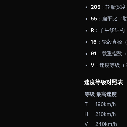
205
：轮胎宽度
55
：扁平比（胎
R
：子午线结构
16
：轮毂直径
91
：载重指数（
V
：速度等级（
速度等级对照表
等级
最高速度
T
190km/h
H
210km/h
V
240km/h