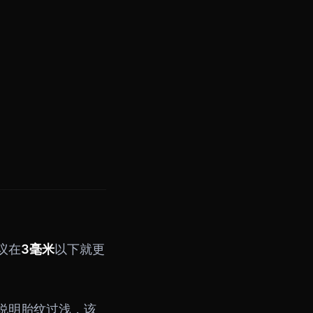
议在
3毫米
以下就更
说明胎纹过浅，该