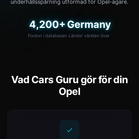
underhållsspårning utformad för Opel-ägare.
4,200+
Germany
Fordon i databasen
Länder världen över
Vad Cars Guru gör för din
Opel