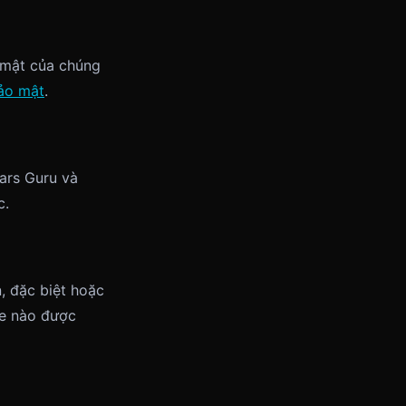
 mật của chúng
ảo mật
.
ars Guru và
c.
n, đặc biệt hoặc
xe nào được