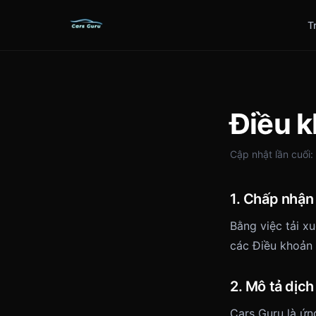
T
Điều 
Cập nhật lần cuối
1. Chấp nhận
Bằng việc tải x
các Điều khoản 
2. Mô tả dịch
Cars Guru là ứn