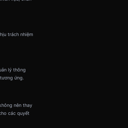
chịu trách nhiệm
uản lý thông
 tương ứng.
 không nên thay
 cho các quyết