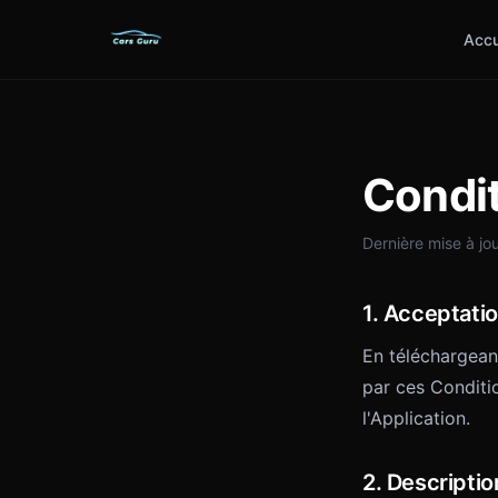
Accu
Condit
Dernière mise à jo
1. Acceptati
En téléchargeant
par ces Conditio
l'Application.
2. Descriptio