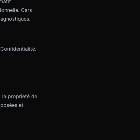
matif
onnelle. Cars
iagnostiques.
Confidentialité.
t la propriété de
éposées et