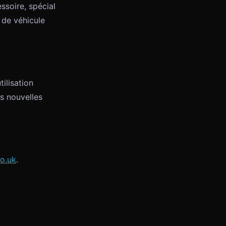
ssoire, spécial
 de véhicule
ilisation
es nouvelles
o.uk
.