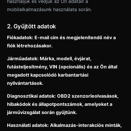
használjuk és védjük az Ön adatait a
mobilalkalmazásunk használata során.
2. Gyűjtött adatok
Fiókadatok: E-mail cím és megjelenítendő név a
fiók létrehozásakor.
Járműadatok: Márka, modell, évjárat,
futásteljesítmény, VIN (opcionális) és az Ön által
megadott kapcsolódó karbantartási
nyilvántartások.
Diagnosztikai adatok: OBD2 szenzorleolvasások,
hibakódok és állapotpontszámok, amelyeket a
járművizsgálat során gyűjtünk.
Használati adatok: Alkalmazás-interakciós minták,