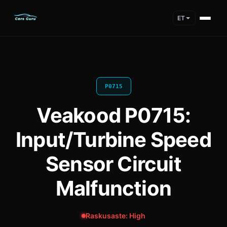
ET
P0715
Veakood P0715:
Input/Turbine Speed
Sensor Circuit
Malfunction
Raskusaste: High