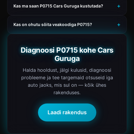
Kas ma saan P0715 Cars Guruga kustutada?
Kas on ohutu sõita veakoodiga P0715?
Diagnoosi P0715 kohe Cars
Guruga
Halda hooldust, jälgi kulusid, diagnoosi
probleeme ja tee targemaid otsuseid iga
auto jaoks, mis sul on — kõik ühes
rakenduses.
Laadi rakendus