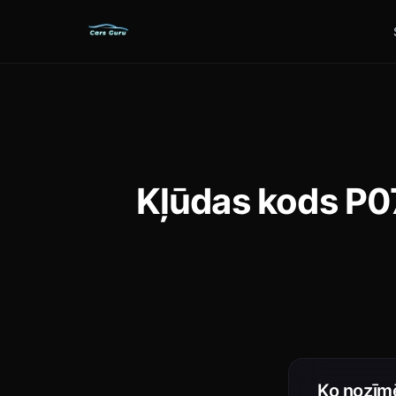
Kļūdas kods P07
Ko nozīm