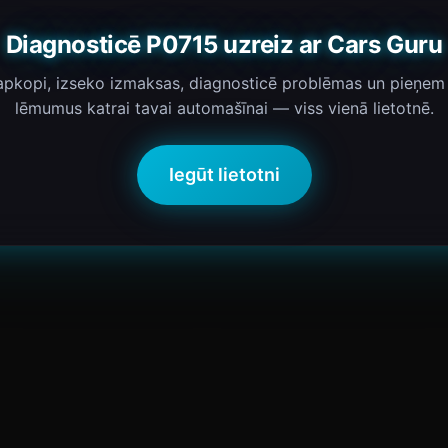
Diagnosticē P0715 uzreiz ar Cars Guru
 apkopi, izseko izmaksas, diagnosticē problēmas un pieņem
lēmumus katrai tavai automašīnai — viss vienā lietotnē.
Iegūt lietotni