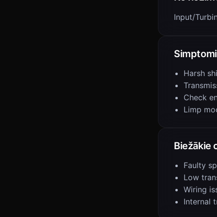
Input/Turbi
Simptomi
Harsh shi
Transmis
Check en
Limp mo
Biežākie 
Faulty s
Low tran
Wiring is
Internal