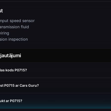
st
input speed sensor
ansmission fluid
iring
sion inspection
 jautājumi
das kods P0715?
ēst P0715 ar Cars Guru?
aukt ar P0715?