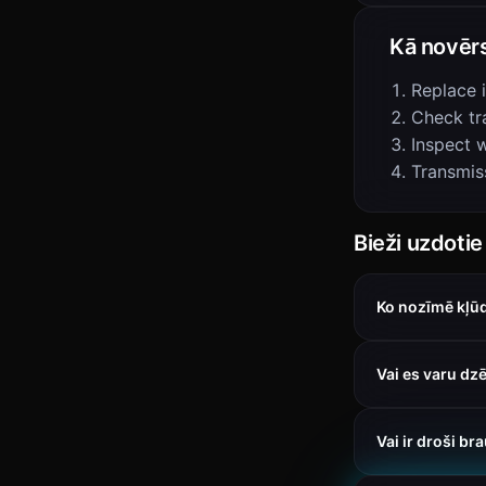
Kā novēr
Replace 
Check tr
Inspect w
Transmis
Bieži uzdotie
Ko nozīmē kļū
Vai es varu dz
Vai ir droši br