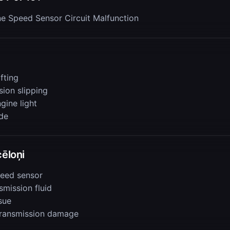
ne Speed Sensor Circuit Malfunction
fting
sion slipping
gine light
de
cēloņi
peed sensor
smission fluid
sue
 transmission damage