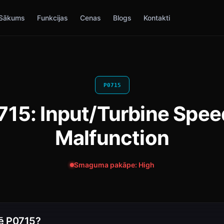
Sākums
Funkcijas
Cenas
Blogs
Kontakti
P0715
15: Input/Turbine Spee
Malfunction
Smaguma pakāpe: High
ē P0715?