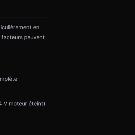
ticulièrement en
s facteurs peuvent
omplète
,4 V moteur éteint)