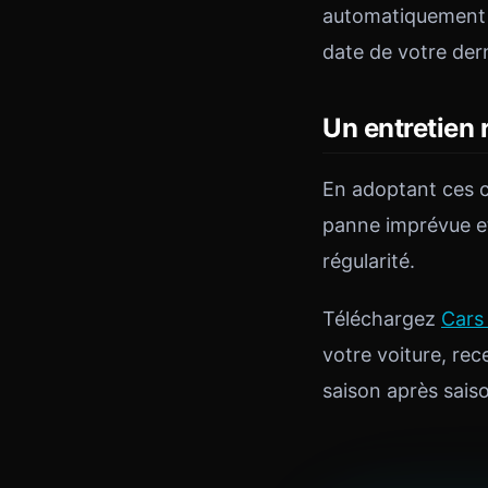
automatiquement l
date de votre dern
Un entretien r
En adoptant ces c
panne imprévue et 
régularité.
Téléchargez
Cars
votre voiture, rec
saison après sais