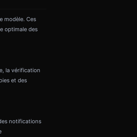
re modèle. Ces
ie optimale des
, la vérification
oies et des
es notifications
e