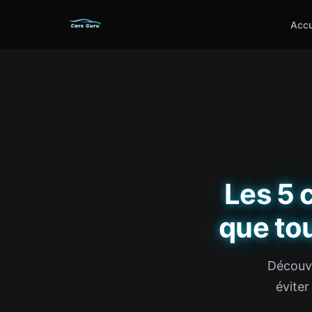
Accu
Les 5 
que to
Découvr
éviter