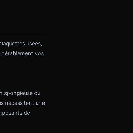
 plaquettes usées,
nsidérablement vos
in spongieuse ou
mes nécessitent une
omposants de