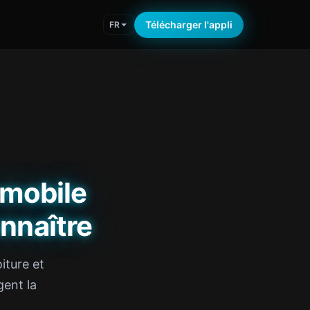
Télécharger l'appli
FR
omobile
nnaître
iture et
gent la