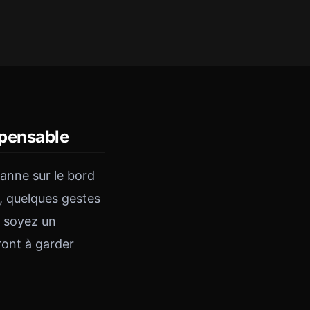
ispensable
panne sur le bord
, quelques gestes
s soyez un
ront à garder