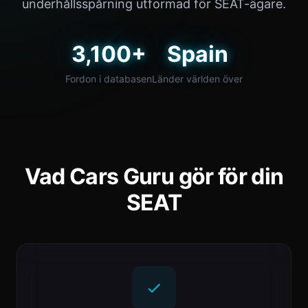
underhållsspårning utformad för SEAT-ägare.
3,100+
Spain
Fordon i databasen
Länder världen över
Vad Cars Guru gör för din
SEAT