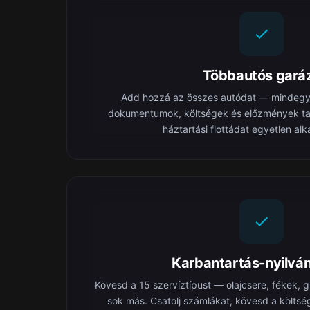
Többautós gará
Add hozzá az összes autódat — mindegyi
dokumentumok, költségek és előzmények tart
háztartási flottádat egyetlen al
Karbantartás-nyilván
Kövesd a 15 szervíztípust — olajcsere, fékek,
sok más. Csatolj számlákat, kövesd a költsé