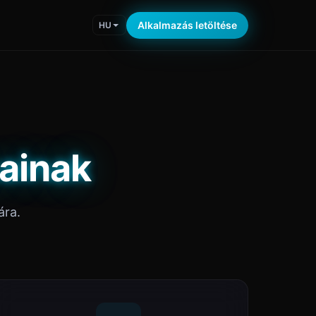
Alkalmazás letöltése
HU
ainak
ára.