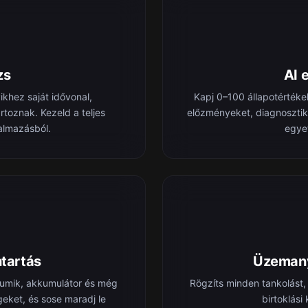
zs
AI 
khez saját idővonal,
Kapj 0–100 állapotértéke
oznak. Kezeld a teljes
előzményeket, diagnosztik
kalmazásból.
egye
tartás
Üzemany
 gumik, akkumulátor és még
Rögzíts minden tankolást, 
geket, és sose maradj le
birtoklási