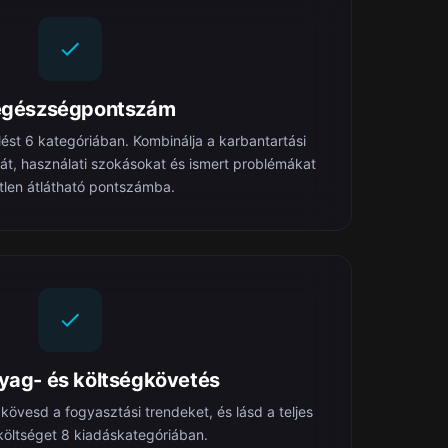
egészségpontszám
lést 6 kategóriában. Kombinálja a karbantartási
át, használati szokásokat és ismert problémákat
tlen átlátható pontszámba.
ag- és költségkövetés
kövesd a fogyasztási trendeket, és lásd a teljes
 költséget 8 kiadáskategóriában.