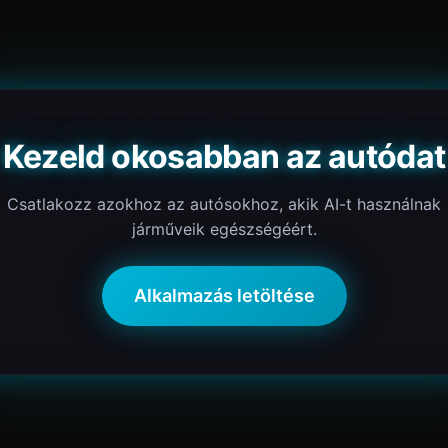
Kezeld okosabban az autódat
Csatlakozz azokhoz az autósokhoz, akik AI-t használnak
járműveik egészségéért.
Alkalmazás letöltése