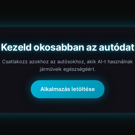
Kezeld okosabban az autódat
Csatlakozz azokhoz az autósokhoz, akik AI-t használnak
járműveik egészségéért.
Alkalmazás letöltése