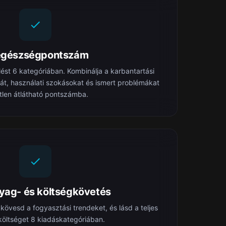
egészségpontszám
lést 6 kategóriában. Kombinálja a karbantartási
át, használati szokásokat és ismert problémákat
tlen átlátható pontszámba.
ag- és költségkövetés
kövesd a fogyasztási trendeket, és lásd a teljes
 költséget 8 kiadáskategóriában.