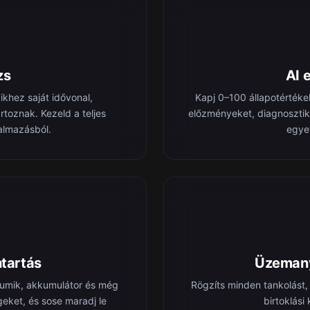
zs
AI 
khez saját idővonal,
Kapj 0–100 állapotértéke
oznak. Kezeld a teljes
előzményeket, diagnosztik
kalmazásból.
egye
tartás
Üzemany
 gumik, akkumulátor és még
Rögzíts minden tankolást, 
geket, és sose maradj le
birtoklási