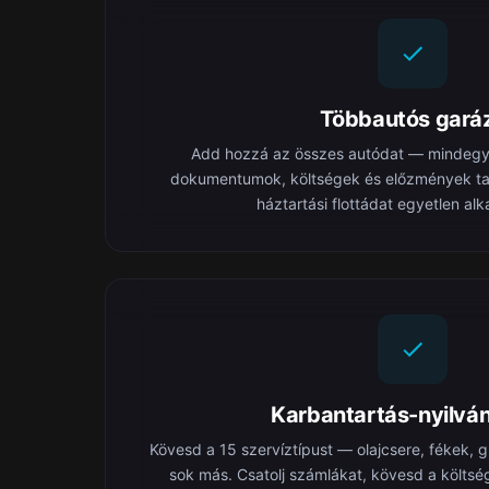
Többautós gará
Add hozzá az összes autódat — mindegyi
dokumentumok, költségek és előzmények tart
háztartási flottádat egyetlen al
Karbantartás-nyilván
Kövesd a 15 szervíztípust — olajcsere, fékek,
sok más. Csatolj számlákat, kövesd a költsé