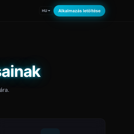
Alkalmazás letöltése
HU
sainak
ára.