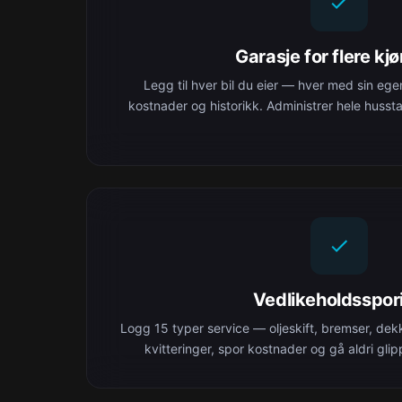
Garasje for flere kj
Legg til hver bil du eier — hver med sin ege
kostnader og historikk. Administrer hele husst
Vedlikeholdsspor
Logg 15 typer service — oljeskift, bremser, dek
kvitteringer, spor kostnader og gå aldri glipp