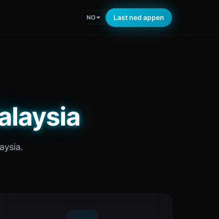
Last ned appen
NO
alaysia
aysia.