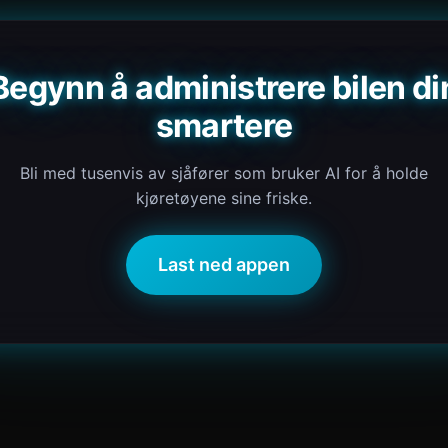
Begynn å administrere bilen di
smartere
Bli med tusenvis av sjåfører som bruker AI for å holde
kjøretøyene sine friske.
Last ned appen