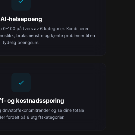
AI-helsepoeng
a 0–100 på tvers av 6 kategorier. Kombinerer
gnostikk, bruksmønstre og kjente problemer til en
tydelig poengsum.
ff- og kostnadssporing
lg drivstofføkonomitrender og se dine totale
er fordelt på 8 utgiftskategorier.