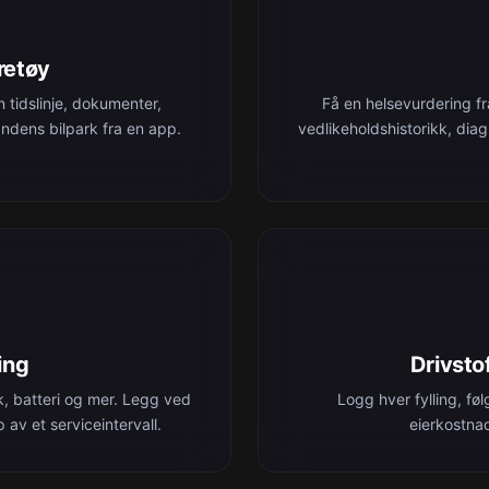
øretøy
n tidslinje, dokumenter,
Få en helsevurdering fr
andens bilpark fra en app.
vedlikeholdshistorikk, dia
ing
Drivsto
k, batteri og mer. Legg ved
Logg hver fylling, fø
 av et serviceintervall.
eierkostnad