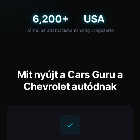
6,200+
USA
Jármű az adatbázisban
Ország világszerte
Mit nyújt a Cars Guru a
Chevrolet autódnak