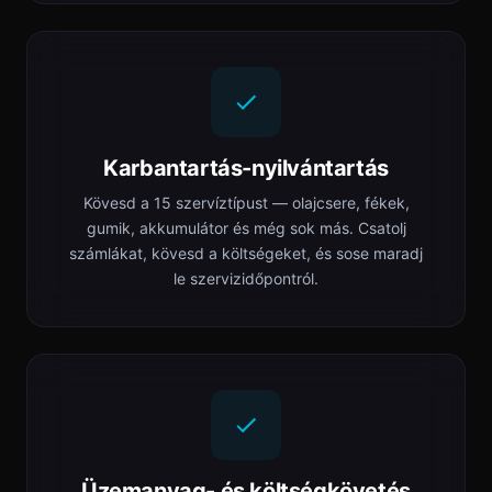
Karbantartás-nyilvántartás
Kövesd a 15 szervíztípust — olajcsere, fékek,
gumik, akkumulátor és még sok más. Csatolj
számlákat, kövesd a költségeket, és sose maradj
le szervizidőpontról.
Üzemanyag- és költségkövetés