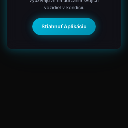
využívajú AI na udržanie svojich
vozidiel v kondícii.
Stiahnuť Aplikáciu