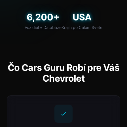
6,200+
USA
Vozidiel v Databáze
Krajín po Celom Svete
Čo Cars Guru Robí pre Váš
Chevrolet