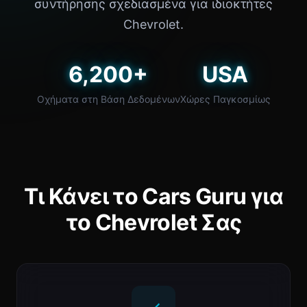
συντήρησης σχεδιασμένα για ιδιοκτήτες
Chevrolet.
6,200+
USA
Οχήματα στη Βάση Δεδομένων
Χώρες Παγκοσμίως
Τι Κάνει το Cars Guru για
το Chevrolet Σας