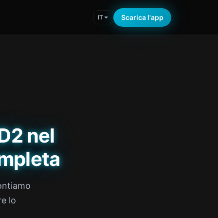
Scarica l'app
IT
BD2 nel
mpleta
rontiamo
re lo