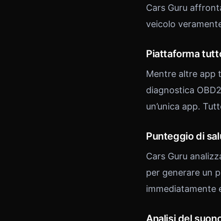
Cars Guru affronta
veicolo verament
Piattaforma tutt
Mentre altre app t
diagnostica OBD2,
un’unica app. Tutt
Punteggio di sal
Cars Guru analizza
per generare un p
immediatamente ev
Analisi del suon