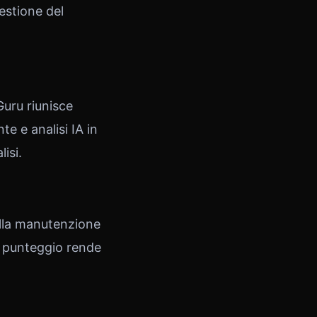
estione del
Guru riunisce
 e analisi IA in
isi.
della manutenzione
o punteggio rende