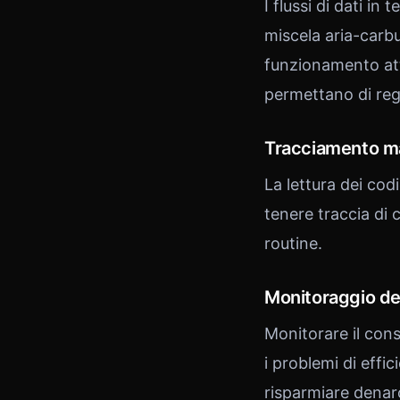
I flussi di dati i
miscela aria-carb
funzionamento att
permettano di regi
Tracciamento ma
La lettura dei cod
tenere traccia di 
routine.
Monitoraggio de
Monitorare il con
i problemi di effic
risparmiare denar