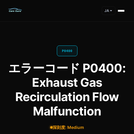
JA
P0400
エラーコード P0400:
Exhaust Gas
Recirculation Flow
Malfunction
深刻度: Medium