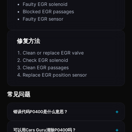
Faulty EGR solenoid
Blocked EGR passages
Faulty EGR sensor
修复方法
Clean or replace EGR valve
Check EGR solenoid
Clean EGR passages
Replace EGR position sensor
常见问题
错误代码P0400是什么意思？
可以用Cars Guru清除P0400吗？