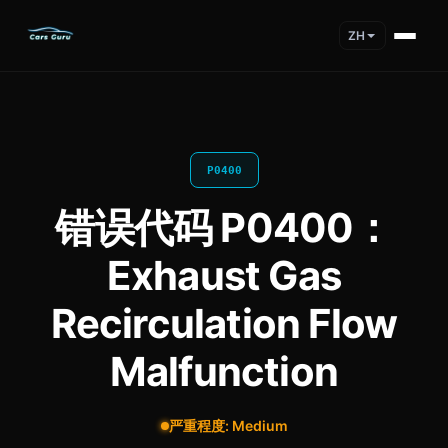
ZH
P0400
错误代码 P0400：
Exhaust Gas
Recirculation Flow
Malfunction
严重程度: Medium