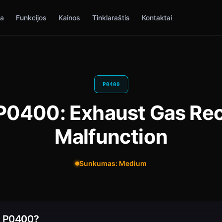
ia
Funkcijos
Kainos
Tinklaraštis
Kontaktai
P0400
P0400: Exhaust Gas Rec
Malfunction
Sunkumas: Medium
a P0400?