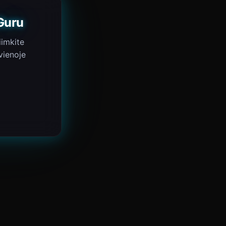
Guru
iimkite
vienoje