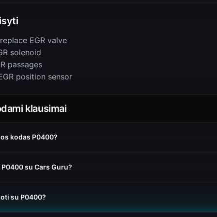
isyti
 replace EGR valve
R solenoid
GR passages
EGR position sensor
dami klausimai
idos kodas P0400?
nti P0400 su Cars Guru?
uoti su P0400?