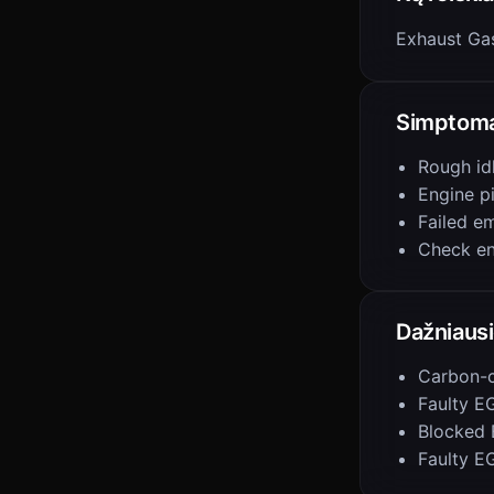
Exhaust Gas
Simptoma
Rough id
Engine p
Failed em
Check en
Dažniausi
Carbon-c
Faulty E
Blocked
Faulty E