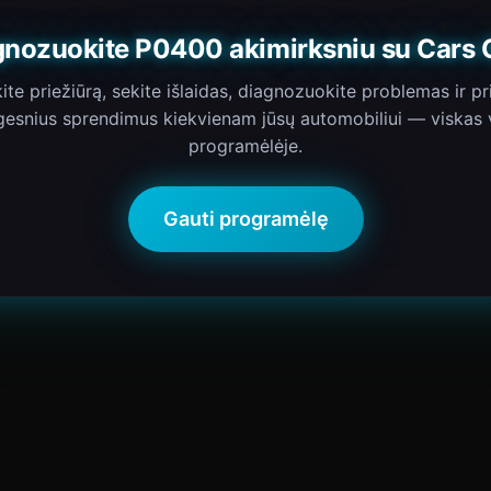
gnozuokite P0400 akimirksniu su Cars 
ite priežiūrą, sekite išlaidas, diagnozuokite problemas ir pr
gesnius sprendimus kiekvienam jūsų automobiliui — viskas 
programėlėje.
Gauti programėlę