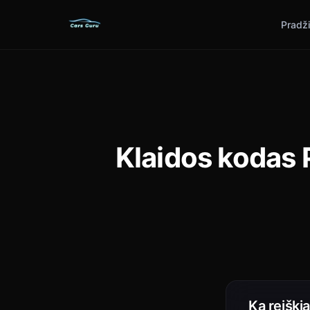
Pradž
Klaidos kodas 
Ką reiški