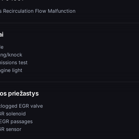
 Recirculation Flow Malfunction
i
le
ing/knock
issions test
gine light
os priežastys
logged EGR valve
GR solenoid
 EGR passages
GR sensor