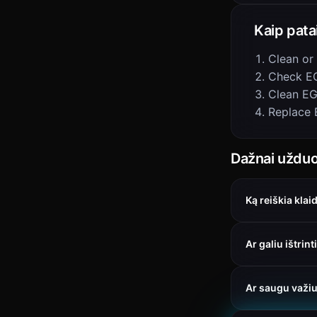
Kaip pata
Clean or
Check EG
Clean E
Replace 
Dažnai užduo
Ką reiškia kla
Ar galiu ištri
Ar saugu važi