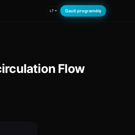
Gauti programėlę
LT
irculation Flow