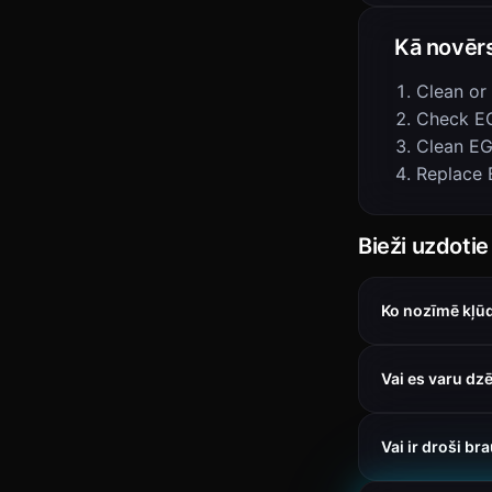
Kā novēr
Clean or
Check EG
Clean E
Replace 
Bieži uzdotie
Ko nozīmē kļū
Vai es varu dz
Vai ir droši br