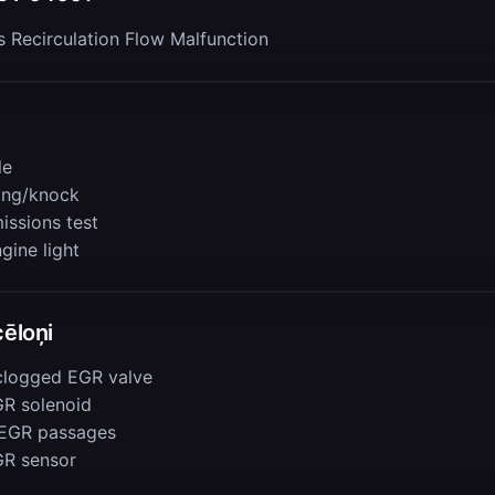
 Recirculation Flow Malfunction
le
ing/knock
issions test
gine light
cēloņi
logged EGR valve
GR solenoid
 EGR passages
GR sensor