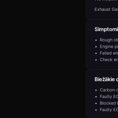
Exhaust Gas
Simptomi
Rough id
Engine p
Failed em
Check en
Biežākie 
Carbon-c
Faulty E
Blocked
Faulty E