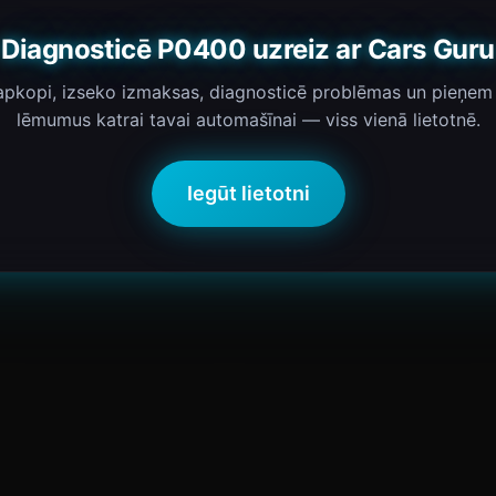
Diagnosticē P0400 uzreiz ar Cars Guru
 apkopi, izseko izmaksas, diagnosticē problēmas un pieņem
lēmumus katrai tavai automašīnai — viss vienā lietotnē.
Iegūt lietotni