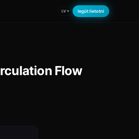
Iegūt lietotni
LV
rculation Flow