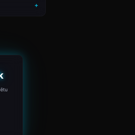
k
rētu