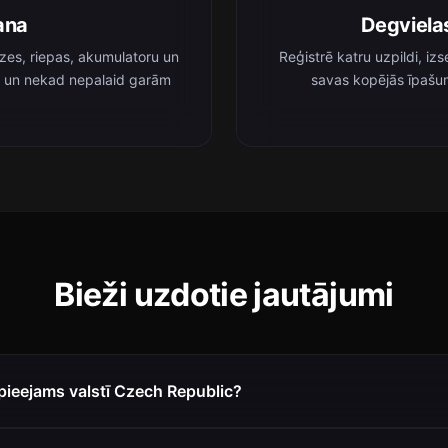
ana
Degviela
zes, riepas, akumulatoru un
Reģistrē katru uzpildi, i
s un nekad nepalaid garām
savas kopējās īpašu
Bieži uzdotie jautājumi
 pieejams valstī Czech Republic?