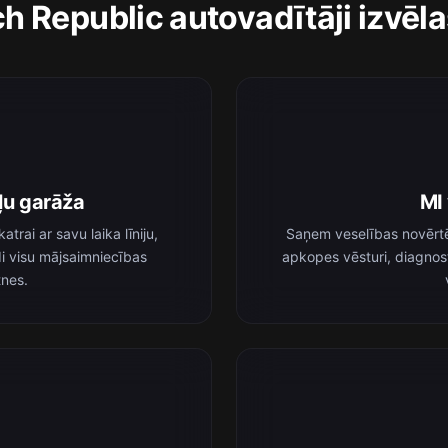
 Republic autovadītāji izvēl
ļu garāža
MI 
rai ar savu laika līniju,
Saņem veselības novērtē
i visu mājsaimniecības
apkopes vēsturi, diagnos
tnes.