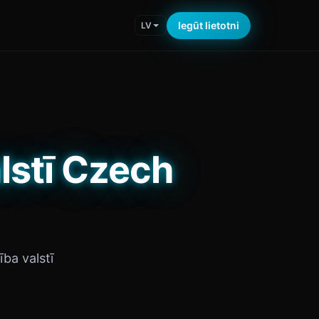
Iegūt lietotni
LV
lstī Czech
ba valstī