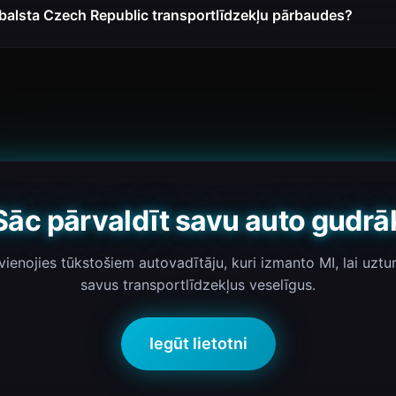
tbalsta Czech Republic transportlīdzekļu pārbaudes?
Sāc pārvaldīt savu auto gudrā
vienojies tūkstošiem autovadītāju, kuri izmanto MI, lai uztu
savus transportlīdzekļus veselīgus.
Iegūt lietotni