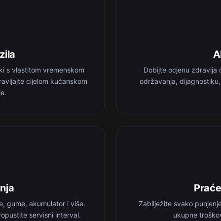
zila
A
aki s vlastitom vremenskom
Dobijte ocjenu zdravlja 
ravljajte cijelom kućanskom
održavanja, dijagnostiku
je.
nja
Praće
ce, gume, akumulator i više.
Zabilježite svako punjenje
opustite servisni interval.
ukupne troškov