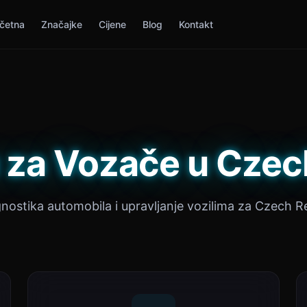
četna
Značajke
Cijene
Blog
Kontakt
 za Vozače u Czec
gnostika automobila i upravljanje vozilima za Czech R