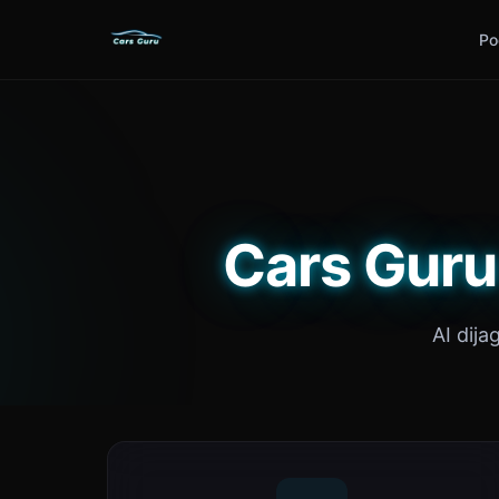
Po
Cars Guru
AI dija