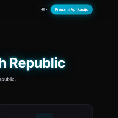
Preuzmi Aplikaciju
HR
h Republic
epublic.