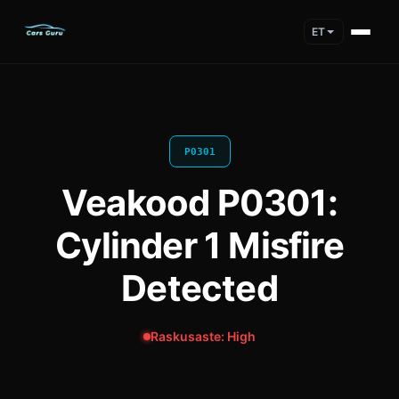
ET
P0301
Veakood P0301:
Cylinder 1 Misfire
Detected
Raskusaste: High