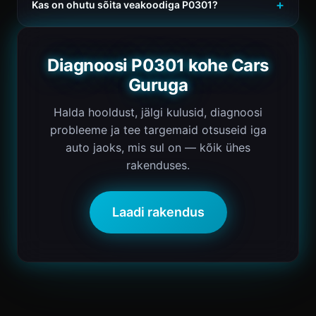
Kas on ohutu sõita veakoodiga P0301?
Diagnoosi P0301 kohe Cars
Guruga
Halda hooldust, jälgi kulusid, diagnoosi
probleeme ja tee targemaid otsuseid iga
auto jaoks, mis sul on — kõik ühes
rakenduses.
Laadi rakendus