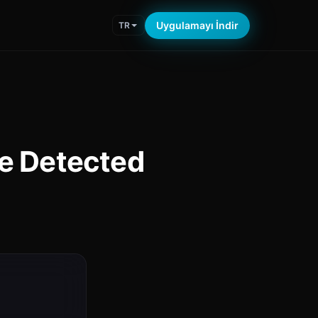
Uygulamayı İndir
TR
re Detected