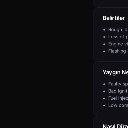
Belirtiler
Rough id
Loss of 
Engine v
Flashing 
Yaygın N
Faulty sp
Bad ignit
Fuel inje
Low com
Nasıl Düze