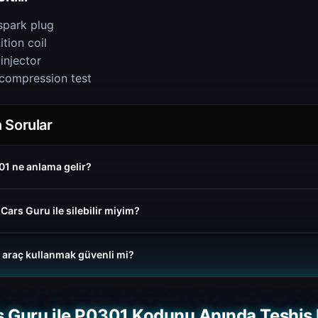
spark plug
tion coil
 injector
compression test
 Sorular
1 ne anlama gelir?
ars Guru ile silebilir miyim?
 araç kullanmak güvenli mi?
s Guru ile P0301 Kodunu Anında Teşhis 