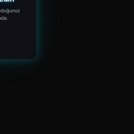
 olduğunuz
ada.