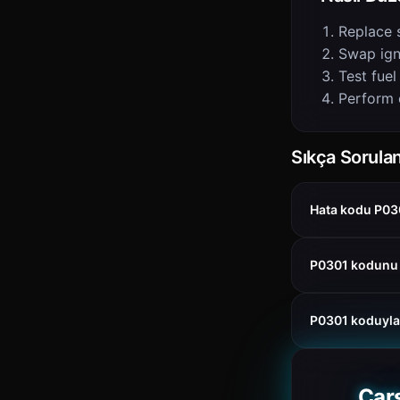
Replace 
Swap igni
Test fuel
Perform 
Sıkça Sorulan
Hata kodu P030
P0301 kodunu C
P0301 koduyla
Car