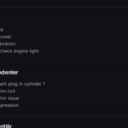
le
power
ibration
check engine light
edenler
ark plug in cylinder 1
ion coil
ctor issue
pression
ltilir