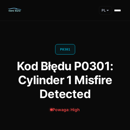
PL
P0301
Kod Błędu P0301:
Cylinder 1 Misfire
Detected
Powaga: High