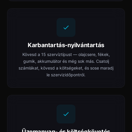
Karbantartás-nyilvántartás
Kövesd a 15 szervíztípust — olajcsere, fékek,
gumik, akkumulátor és még sok más. Csatolj
számlákat, kövesd a költségeket, és sose maradj
le szervizidőpontról.
Üzemanyag- és költségkövetés