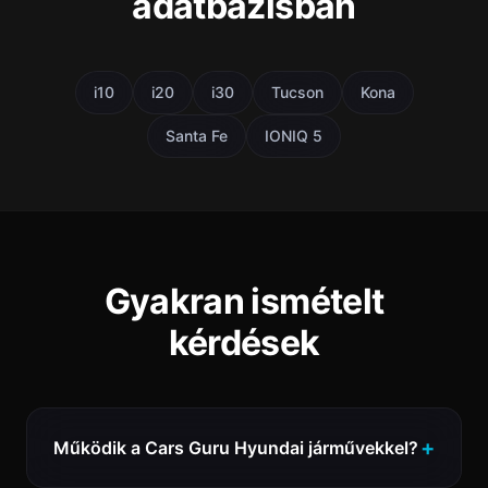
adatbázisban
i10
i20
i30
Tucson
Kona
Santa Fe
IONIQ 5
Gyakran ismételt
kérdések
Működik a Cars Guru Hyundai járművekkel?