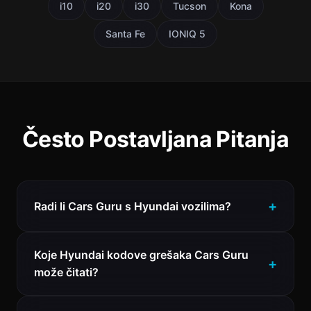
i10
i20
i30
Tucson
Kona
Santa Fe
IONIQ 5
Često Postavljana Pitanja
Radi li Cars Guru s Hyundai vozilima?
Koje Hyundai kodove grešaka Cars Guru
može čitati?