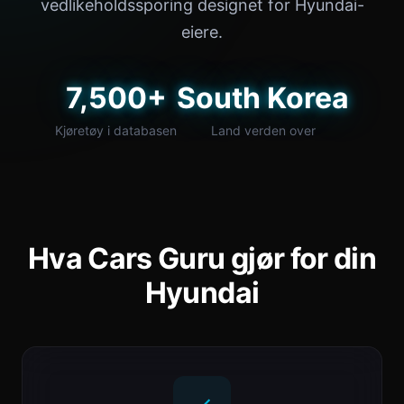
vedlikeholdssporing designet for Hyundai-
eiere.
7,500+
South Korea
Kjøretøy i databasen
Land verden over
Hva Cars Guru gjør for din
Hyundai