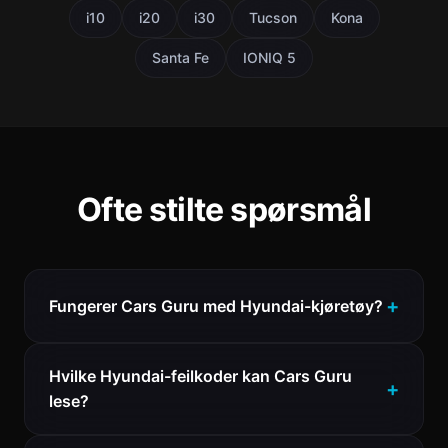
i10
i20
i30
Tucson
Kona
Santa Fe
IONIQ 5
Ofte stilte spørsmål
Fungerer Cars Guru med Hyundai-kjøretøy?
Hvilke Hyundai-feilkoder kan Cars Guru
lese?