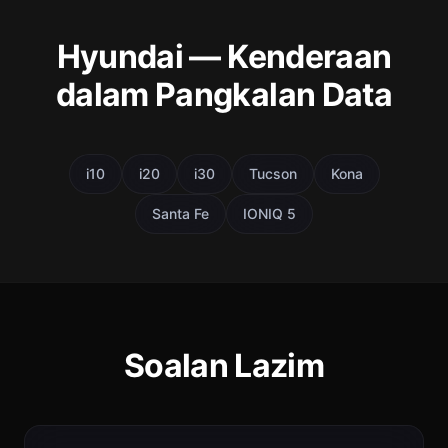
Hyundai — Kenderaan
dalam Pangkalan Data
i10
i20
i30
Tucson
Kona
Santa Fe
IONIQ 5
Soalan Lazim