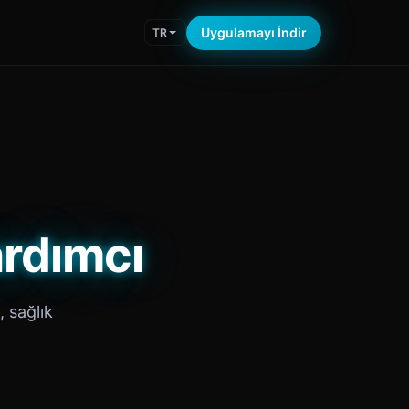
Uygulamayı İndir
TR
ardımcı
, sağlık