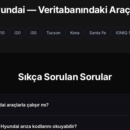
undai — Veritabanındaki Araç
i10
i20
i30
Tucson
Kona
Santa Fe
IONIQ 
Sıkça Sorulan Sorular
i araçlarla çalışır mı?
Hyundai arıza kodlarını okuyabilir?