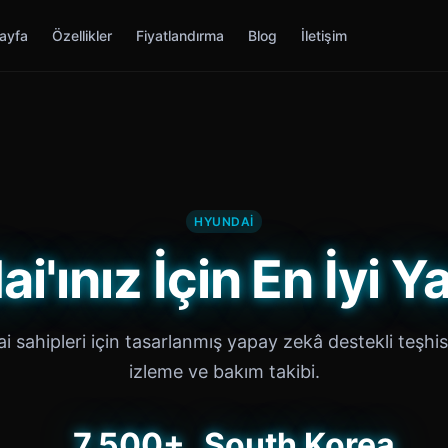
ayfa
Özellikler
Fiyatlandırma
Blog
İletişim
HYUNDAI
i'ınız İçin En İyi Y
 sahipleri için tasarlanmış yapay zekâ destekli teşhis
izleme ve bakım takibi.
7,500+
South Korea