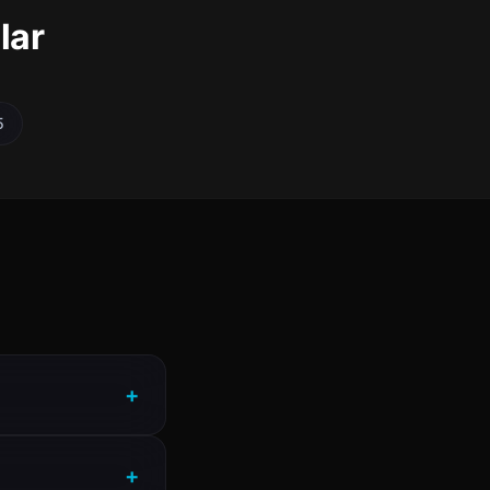
lar
5