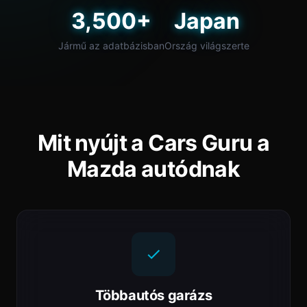
3,500+
Japan
Jármű az adatbázisban
Ország világszerte
Mit nyújt a Cars Guru a
Mazda autódnak
Többautós garázs