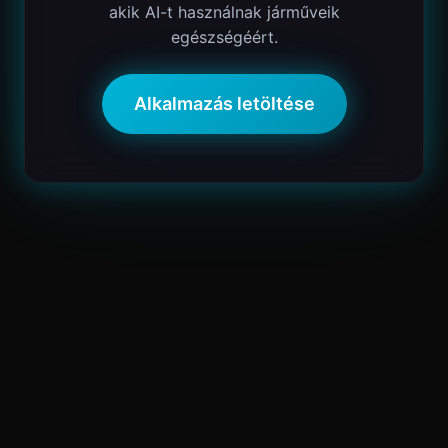
akik AI-t használnak járműveik
egészségéért.
Alkalmazás letöltése