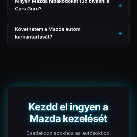
Milyen Mazda hibakódokat tud olvasni a
Cars Guru?
Követhetem a Mazda autóm
karbantartását?
Kezdd el ingyen a
Mazda kezelését
Csatlakozz azokhoz az autósokhoz,