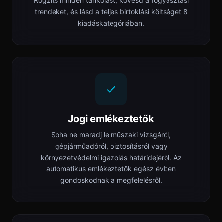
Rögzíts minden tankolást, kövesd a fogyasztási
trendeket, és lásd a teljes birtoklási költséget 8
kiadáskategóriában.
Jogi emlékeztetők
Soha ne maradj le műszaki vizsgáról,
gépjárműadóról, biztosításról vagy
környezetvédelmi igazolás határidejéről. Az
automatikus emlékeztetők egész évben
gondoskodnak a megfelelésről.