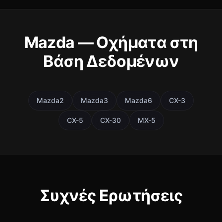
Mazda — Οχήματα στη
Βάση Δεδομένων
Mazda2
Mazda3
Mazda6
CX-3
CX-5
CX-30
MX-5
Συχνές Ερωτήσεις