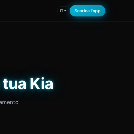
Scarica l'app
IT
 tua Kia
ciamento