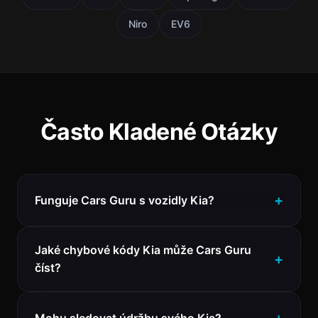
Niro
EV6
Často Kladené Otázky
Funguje Cars Guru s vozidly Kia?
Jaké chybové kódy Kia může Cars Guru
číst?
Mohu sledovat údržbu svého Kia?