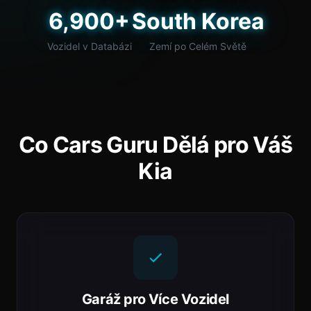
6,900+
South Korea
Vozidel v Databázi
Zemí po Celém Světě
Co Cars Guru Dělá pro Váš
Kia
Garáž pro Více Vozidel