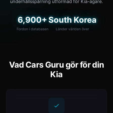
underhållsspårning utformad för Kia-ägare.
6,900+
South Korea
Fordon i databasen
Länder världen över
Vad Cars Guru gör för din
Kia