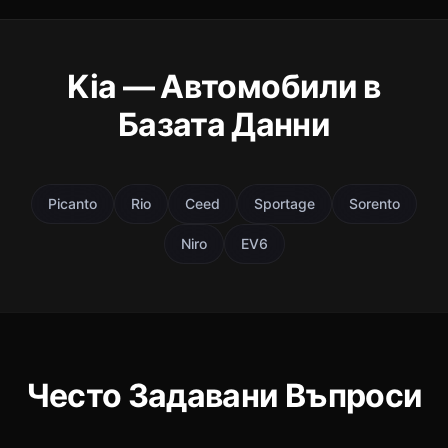
Kia — Автомобили в
Базата Данни
Picanto
Rio
Ceed
Sportage
Sorento
Niro
EV6
Често Задавани Въпроси