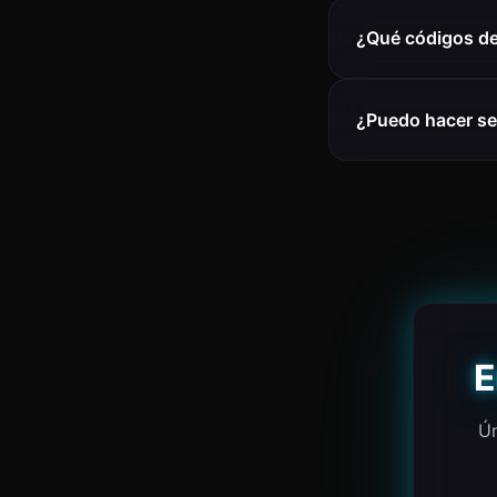
¿Qué códigos de 
¿Puedo hacer se
E
Ún