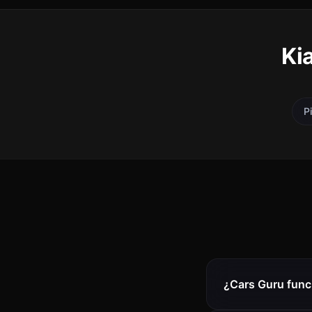
Ki
P
¿Cars Guru func