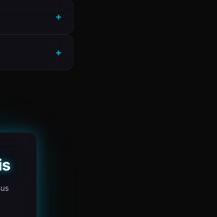
is
sus