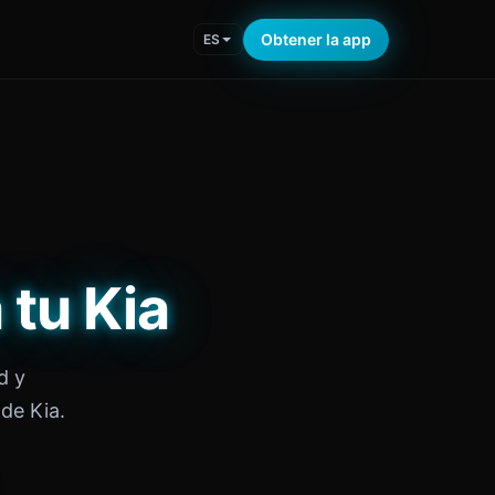
Obtener la app
ES
 tu Kia
d y
de Kia.