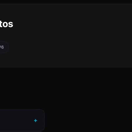
tos
V6