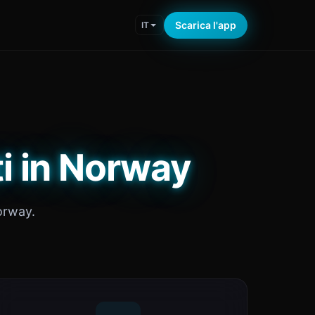
Scarica l'app
IT
ti in Norway
Norway.