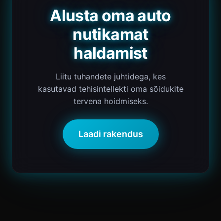
Alusta oma auto
nutikamat
haldamist
Liitu tuhandete juhtidega, kes
kasutavad tehisintellekti oma sõidukite
tervena hoidmiseks.
Laadi rakendus