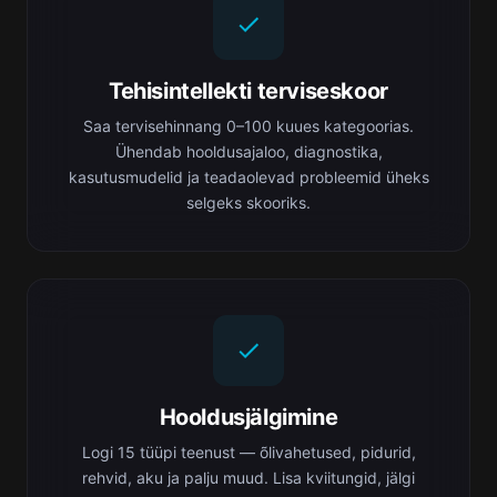
Tehisintellekti terviseskoor
Saa tervisehinnang 0–100 kuues kategoorias.
Ühendab hooldusajaloo, diagnostika,
kasutusmudelid ja teadaolevad probleemid üheks
selgeks skooriks.
Hooldusjälgimine
Logi 15 tüüpi teenust — õlivahetused, pidurid,
rehvid, aku ja palju muud. Lisa kviitungid, jälgi